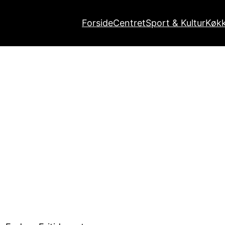
Forside
Centret
Sport & Kultur
Køk