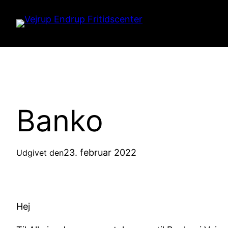
Spring
til
indhold
Banko
23. februar 2022
Udgivet den
Hej