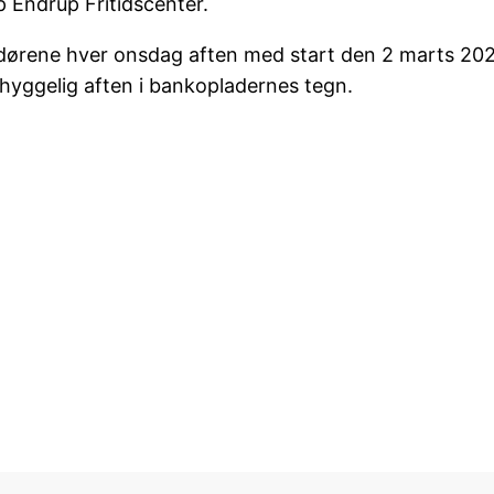
p Endrup Fritidscenter.
ørene hver onsdag aften med start den 2 marts 2022 kl
n hyggelig aften i bankopladernes tegn.