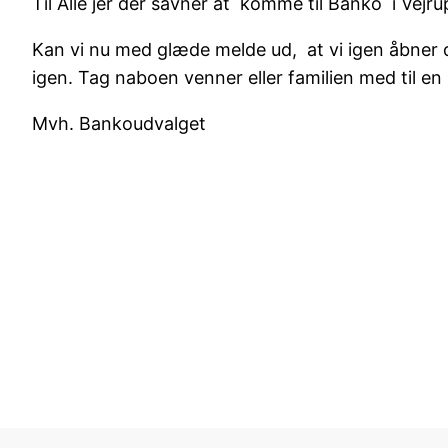
Til Alle jer der savner at komme til Banko i Vejru
Kan vi nu med glæde melde ud, at vi igen åbner d
igen. Tag naboen venner eller familien med til e
Mvh. Bankoudvalget