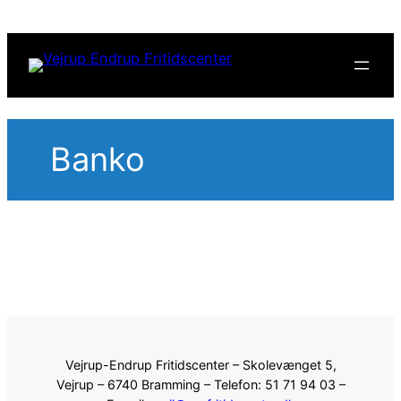
Spring
til
indhold
Banko
Vejrup-Endrup Fritidscenter – Skolevænget 5,
Vejrup – 6740 Bramming – Telefon: 51 71 94 03 –